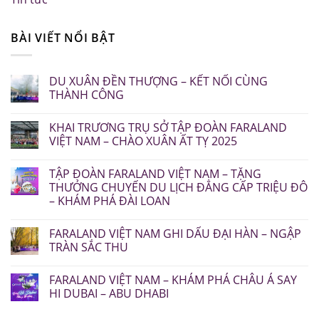
BÀI VIẾT NỔI BẬT
DU XUÂN ĐỀN THƯỢNG – KẾT NỐI CÙNG
THÀNH CÔNG
KHAI TRƯƠNG TRỤ SỞ TẬP ĐOÀN FARALAND
VIỆT NAM – CHÀO XUÂN ẤT TỴ 2025
TẬP ĐOÀN FARALAND VIỆT NAM – TẶNG
THƯỞNG CHUYẾN DU LỊCH ĐẲNG CẤP TRIỆU ĐÔ
– KHÁM PHÁ ĐÀI LOAN
FARALAND VIỆT NAM GHI DẤU ĐẠI HÀN – NGẬP
TRÀN SẮC THU
FARALAND VIỆT NAM – KHÁM PHÁ CHÂU Á SAY
HI DUBAI – ABU DHABI