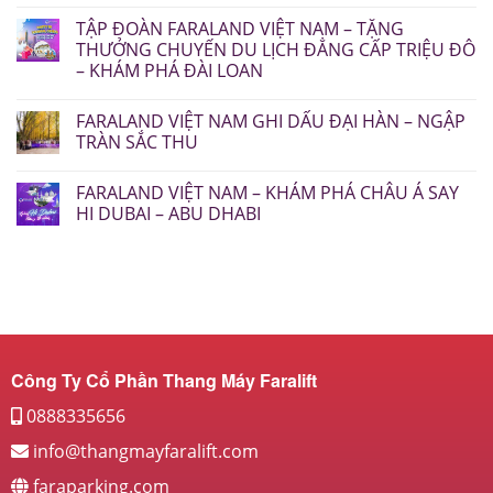
TẬP ĐOÀN FARALAND VIỆT NAM – TẶNG
THƯỞNG CHUYẾN DU LỊCH ĐẲNG CẤP TRIỆU ĐÔ
– KHÁM PHÁ ĐÀI LOAN
FARALAND VIỆT NAM GHI DẤU ĐẠI HÀN – NGẬP
TRÀN SẮC THU
FARALAND VIỆT NAM – KHÁM PHÁ CHÂU Á SAY
HI DUBAI – ABU DHABI
Công Ty Cổ Phần Thang Máy Faralift
0888335656
info@thangmayfaralift.com
faraparking.com