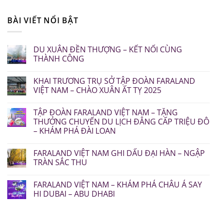
BÀI VIẾT NỔI BẬT
DU XUÂN ĐỀN THƯỢNG – KẾT NỐI CÙNG
THÀNH CÔNG
KHAI TRƯƠNG TRỤ SỞ TẬP ĐOÀN FARALAND
VIỆT NAM – CHÀO XUÂN ẤT TỴ 2025
TẬP ĐOÀN FARALAND VIỆT NAM – TẶNG
THƯỞNG CHUYẾN DU LỊCH ĐẲNG CẤP TRIỆU ĐÔ
– KHÁM PHÁ ĐÀI LOAN
FARALAND VIỆT NAM GHI DẤU ĐẠI HÀN – NGẬP
TRÀN SẮC THU
FARALAND VIỆT NAM – KHÁM PHÁ CHÂU Á SAY
HI DUBAI – ABU DHABI