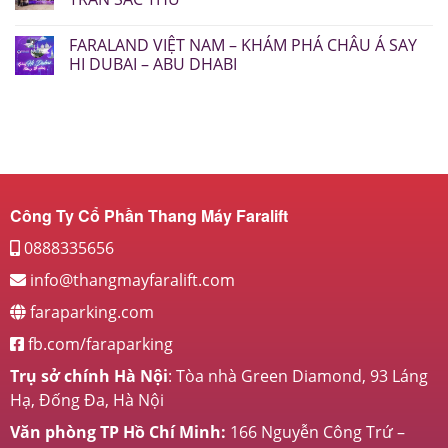
FARALAND VIỆT NAM – KHÁM PHÁ CHÂU Á SAY
HI DUBAI – ABU DHABI
Công Ty Cổ Phần Thang Máy Faralift
0888335656
info@thangmayfaralift.com
faraparking.com
fb.com/faraparking
Trụ sở chính Hà Nội
: Tòa nhà Green Diamond, 93 Láng
Hạ, Đống Đa, Hà Nội
Văn phòng TP Hồ Chí Minh:
166 Nguyễn Công Trứ –