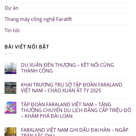
Dự án
Thang máy công nghệ Faralift
Tin tức
BÀI VIẾT NỔI BẬT
DU XUÂN ĐỀN THƯỢNG – KẾT NỐI CÙNG
THÀNH CÔNG
KHAI TRƯƠNG TRỤ SỞ TẬP ĐOÀN FARALAND
VIỆT NAM – CHÀO XUÂN ẤT TỴ 2025
TẬP ĐOÀN FARALAND VIỆT NAM – TẶNG
THƯỞNG CHUYẾN DU LỊCH ĐẲNG CẤP TRIỆU ĐÔ
– KHÁM PHÁ ĐÀI LOAN
FARALAND VIỆT NAM GHI DẤU ĐẠI HÀN – NGẬP
TRÀN SẮC THU