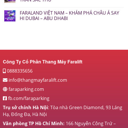
FARALAND VIỆT NAM – KHÁM PHÁ CHÂU Á SAY
HI DUBAI – ABU DHABI
Công Ty Cổ Phần Thang Máy Faralift
0888335656
info@thangmayfaralift.com
faraparking.com
fb.com/faraparking
Trụ sở chính Hà Nội
: Tòa nhà Green Diamond, 93 Láng
Hạ, Đống Đa, Hà Nội
Văn phòng TP Hồ Chí Minh:
166 Nguyễn Công Trứ –