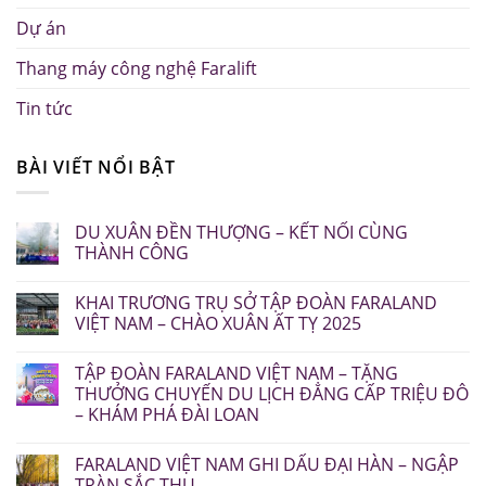
Dự án
Thang máy công nghệ Faralift
Tin tức
BÀI VIẾT NỔI BẬT
DU XUÂN ĐỀN THƯỢNG – KẾT NỐI CÙNG
THÀNH CÔNG
KHAI TRƯƠNG TRỤ SỞ TẬP ĐOÀN FARALAND
VIỆT NAM – CHÀO XUÂN ẤT TỴ 2025
TẬP ĐOÀN FARALAND VIỆT NAM – TẶNG
THƯỞNG CHUYẾN DU LỊCH ĐẲNG CẤP TRIỆU ĐÔ
– KHÁM PHÁ ĐÀI LOAN
FARALAND VIỆT NAM GHI DẤU ĐẠI HÀN – NGẬP
TRÀN SẮC THU