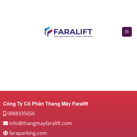
Skip
to
content
Công Ty Cổ Phần Thang Máy Faralift
0888335656
info@thangmayfaralift.com
faraparking.com