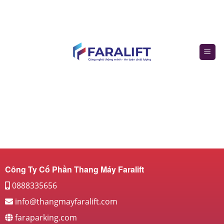
Skip
to
content
Công Ty Cổ Phần Thang Máy Faralift
0888335656
info@thangmayfaralift.com
faraparking.com